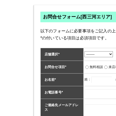
お問合せフォーム[西三河エリア]
以下のフォームに必要事項をご記入の上
*の付いている項目は必須項目です。
店舗選択
*
お問合せ項目
*
無料相談
来店
姓：
お名前
*
お電話番号
*
ご連絡先メールアドレ
ス