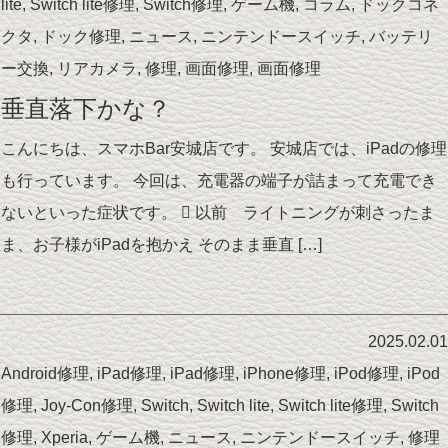
lite
,
Switch lite修理
,
Switch修理
,
ゲーム機
,
コラム
,
ドックコネ
クタ
,
ドック修理
,
ニュース
,
ニンテンドースイッチ
,
バッテリ
ー交換
,
リアカメラ
,
修理
,
画面修理
,
画面修理
垂直落下かな？
こんにちは、スマホBar安城店です。 安城店では、iPadの修理
も行っています。 今回は、充電器の端子が詰まって充電でき
ないといった症状です。  以前 ライトニングが刺さったま
ま、お子様がiPadを抱かえ そのまま垂直 […]
2025.02.01
Android修理
,
iPad修理
,
iPad修理
,
iPhone修理
,
iPod修理
,
iPod
修理
,
Joy-Con修理
,
Switch
,
Switch lite
,
Switch lite修理
,
Switch
修理
,
Xperia
,
ゲーム機
,
ニュース
,
ニンテンドースイッチ
,
修理