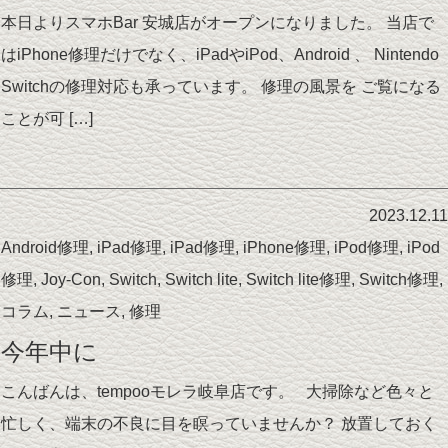
本日よりスマホBar 安城店がオープンになりました。 当店で
はiPhone修理だけでなく、iPadやiPod、Android 、 Nintendo
Switchの修理対応も承っています。 修理の風景を ご覧になる
ことが可 […]
2023.12.11
Android修理
,
iPad修理
,
iPad修理
,
iPhone修理
,
iPod修理
,
iPod
修理
,
Joy-Con
,
Switch
,
Switch lite
,
Switch lite修理
,
Switch修理
,
コラム
,
ニュース
,
修理
今年中に
こんばんは、tempooモレラ岐阜店です。 大掃除など色々と
忙しく、端末の不良に目を瞑っていませんか？ 放置しておく