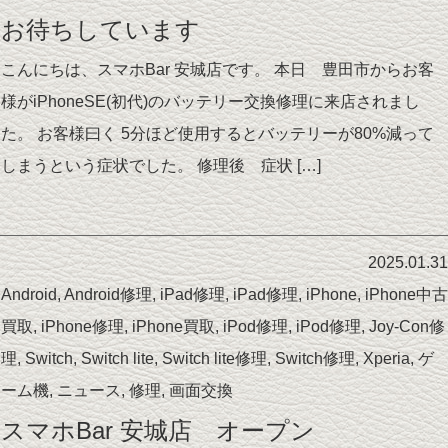
お待ちしています
こんにちは、スマホBar 安城店です。 本日 豊田市からお客
様がiPhoneSE(初代)のバッテリー交換修理に来店されまし
た。 お客様曰く 5分ほど使用するとバッテリーが80%減って
しまうという症状でした。 修理後 症状 […]
2025.01.31
Android
,
Android修理
,
iPad修理
,
iPad修理
,
iPhone
,
iPhone中古
買取
,
iPhone修理
,
iPhone買取
,
iPod修理
,
iPod修理
,
Joy-Con修
理
,
Switch
,
Switch lite
,
Switch lite修理
,
Switch修理
,
Xperia
,
ゲ
ーム機
,
ニュース
,
修理
,
画面交換
スマホBar 安城店 オープン