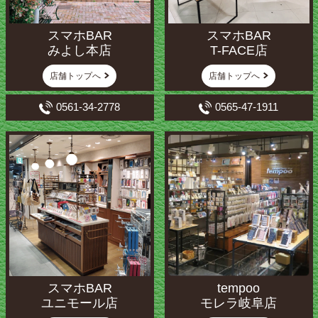
スマホBAR
スマホBAR
みよし本店
T-FACE店
店舗トップへ
店舗トップへ
0561-34-2778
0565-47-1911
スマホBAR
tempoo
ユニモール店
モレラ岐阜店