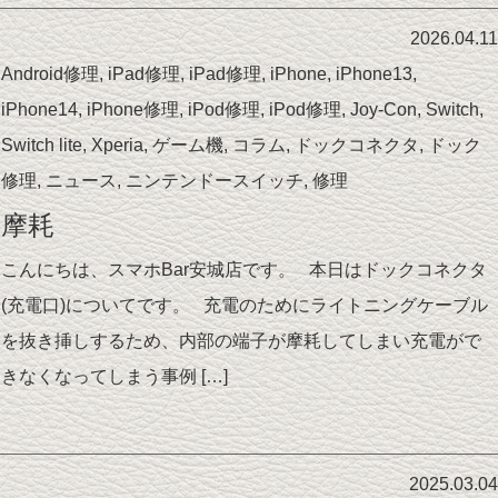
2026.04.11
Android修理
,
iPad修理
,
iPad修理
,
iPhone
,
iPhone13
,
iPhone14
,
iPhone修理
,
iPod修理
,
iPod修理
,
Joy-Con
,
Switch
,
Switch lite
,
Xperia
,
ゲーム機
,
コラム
,
ドックコネクタ
,
ドック
修理
,
ニュース
,
ニンテンドースイッチ
,
修理
摩耗
こんにちは、スマホBar安城店です。 本日はドックコネクタ
(充電口)についてです。 充電のためにライトニングケーブル
を抜き挿しするため、内部の端子が摩耗してしまい充電がで
きなくなってしまう事例 […]
2025.03.04