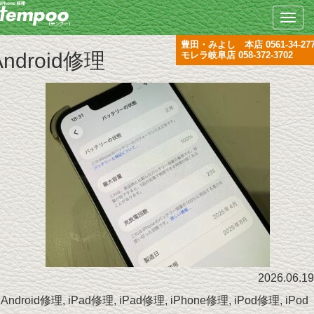
Toggle
naviga
豊田・みよし 本店
0561-34-27
Android修理
モレラ岐阜店
058-372-3702
2026.06.19
Android修理
,
iPad修理
,
iPad修理
,
iPhone修理
,
iPod修理
,
iPod